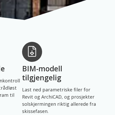
le
BIM-modell
tilgjengelig
nkontroll
trådløst
Last ned parametriske filer for
ram til
Revit og ArchiCAD, og prosjekter
solskjermingen riktig allerede fra
skissefasen.