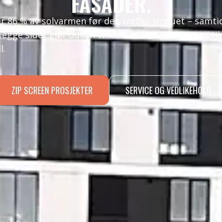
FASADER.
er 86 % av solvarmen før den treffer vinduet – samt
 begge sider gjør duken vindstabil i vindklasse opptil
l.
ZIP SCREEN PROSJEKTER
SERVICE OG VEDLIKEHOLD