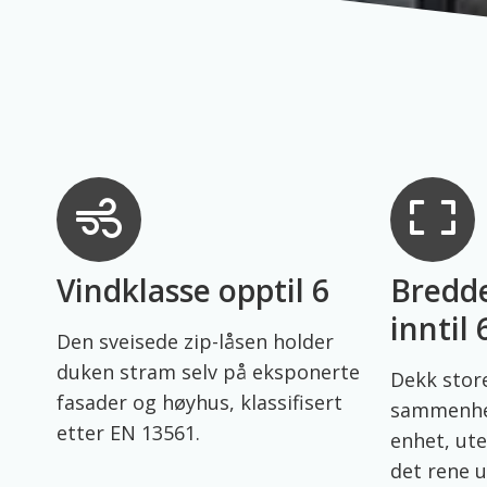
Vindklasse opptil 6
Bredd
inntil
Den sveisede zip-låsen holder
duken stram selv på eksponerte
Dekk store
fasader og høyhus, klassifisert
sammenhen
etter EN 13561.
enhet, ut
det rene u