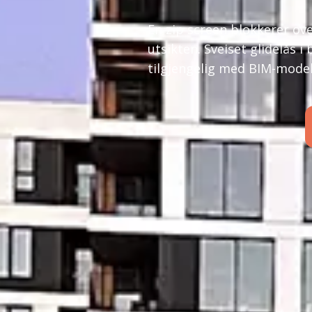
En zip screen blokkerer ov
utsikten. Sveiset glidelås i
tilgjengelig med BIM-model