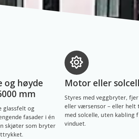
e og høyde
Motor eller solcel
 6000 mm
Styres med veggbryter, fjer
eller værsensor – eller helt 
 glassfelt og
med solcelle, uten kabling f
gende fasader i én
vinduet.
en skjøter som bryter
ttrykket.